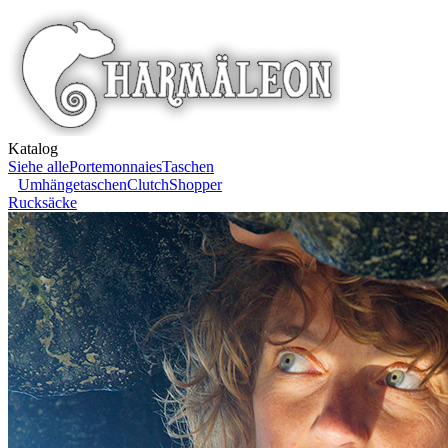
Katalog
Siehe alle
Portemonnaies
Taschen
Umhängetaschen
Clutch
Shopper
Rucksäcke